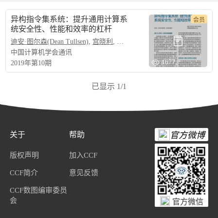
异构指令集系统：提升通用计算系
会员
统安全性、性能和效率的杠杆
迪安·图尔森(Dean Tullsen)
,
宫晓利
,
王理治
,
李先铎
中国计算机学会通讯
1677
2019年第10期
已显示
1
/
1
关于
帮助
官方微博
版权声明
加入CCF
CCF简介
意见反馈
CCF数图编审委员
会
官方微信