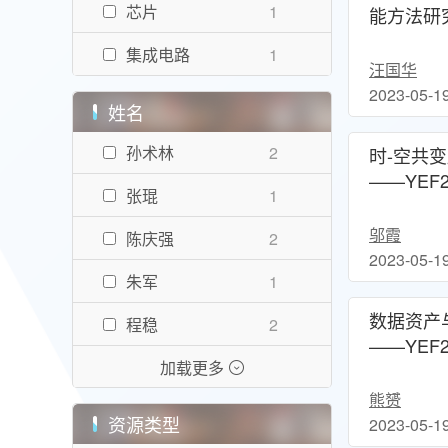
芯片
1
能方法研究
分论坛：
CCF优博前沿技术论坛
7
集成电路
1
健康共建
汪国华
第三届CCF优秀大学生学术秀
23
2023-05-1
姓名
数据要素跨域可信流通关键技术
5
孙术林
2
时-空共
CCF YOCSEF “一方/IF”沙龙
6
——YEF
张琨
1
工智能和
人工智能背景下城市数字经济产业的机遇与挑战
10
享发展论
邬霞
陈庆强
2
泛在操作系统——下一代操作系统的突围之路
9
2023-05-1
朱军
1
“薛定谔的RS”:你被推荐系统猜中了吗？
7
数据资产
程稳
2
车路云协同赋能自动驾驶理论与关键技术
1
——YEF
陈赢
1
加载更多
模型时代
开源战略与数字科技发展
6
人工智能
熊赟
丁菡
2
资源类型
2023-05-1
黑客马拉松路演
3