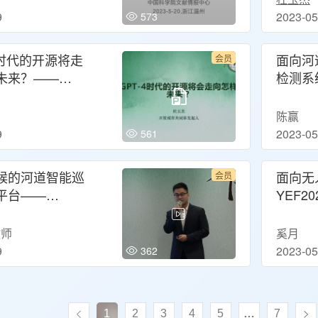
9
2023-05
573
4时代的开源将走
面向河
会员
未来？——
检测系统
23分论坛：开源战
论坛：
科技发展
陈赢
9
2023-05
561
候的河道智能巡
面向无
会员
平台——
YEF2
23分论坛：黑客马
拉松路
教师
奚月
9
2023-05
362
1
2
3
4
5
…
7