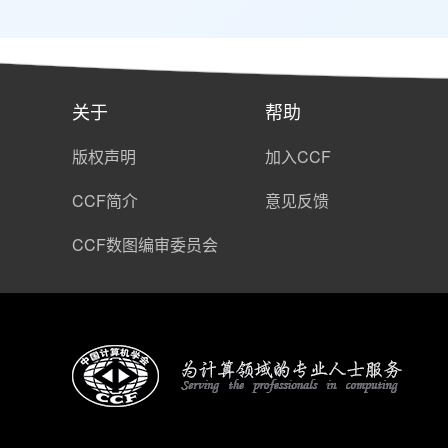
赵公正
2
孟丹
2
陈晨
1
关于
帮助
付颖文
2
版权声明
加入CCF
徐迈
1
CCF简介
意见反馈
郑碎燕
2
CCF数图编审委员会
沈华伟
2
马君
2
丁陈璐
2
杨秀梅
2
张国锋
2