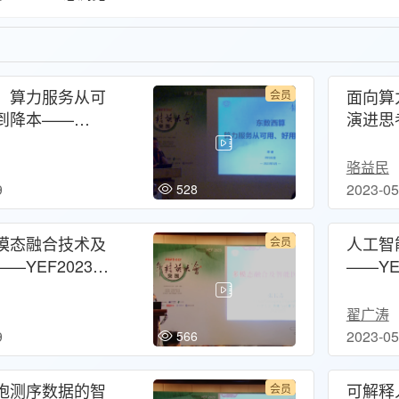
，算力服务从可
面向算
会员
到降本——
演进思考
23分论坛：算力网
论坛：
算网服务新动能
网服务
骆益民
9
2023-05
528
模态融合技术及
人工智
会员
—YEF2023分
——YE
工智能和生命健
工智能
享发展论坛
享发展
翟广涛
9
2023-05
566
胞测序数据的智
可解释
会员