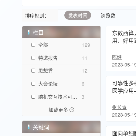
发表时间
浏览数
排序规则：
栏目
东数西算
用、好用
全部
129
YEF20
络：激发
陈健
特邀报告
11
2023-05-1
思想秀
12
可靠性多
大会论坛
6
医学应用—
脑机交互技术可否让思维变得“透明”：前沿与挑战
3
论坛：人
康共建共
张长青
主动隐私
6
加载更多
2023-05-1
卫星计算，算在何方
2
关键词
面向单细
当量子计算遇到ChatGPT，会产生哪些化学反应？
1