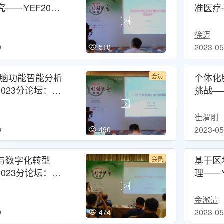
——YEF2023
准医疗—
人工智能和生命
坛：人
共享发展论坛
共建共
徐迈
9
2023-05
510
变脑功能智能分析
个体化
会员
2023分论坛：人
挑战——
生命健康共建共
坛：人
坛
共建共
崔渭刚
9
2023-05
490
与数字化转型
基于区
会员
2023分论坛：大
理——Y
下的数据资产与
大模型
治理
与人工
金澈清
9
2023-05
474