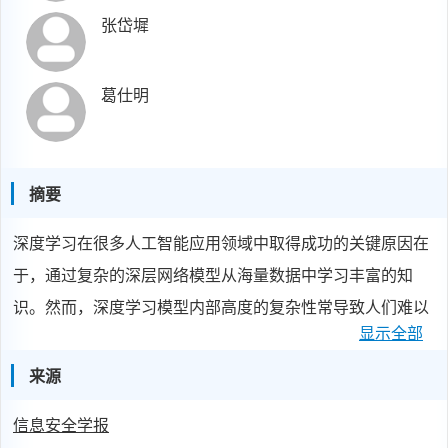
张岱墀
葛仕明
摘要
深度学习在很多人工智能应用领域中取得成功的关键原因在
于，通过复杂的深层网络模型从海量数据中学习丰富的知
识。然而，深度学习模型内部高度的复杂性常导致人们难以
显示全部
理解模型的决策结果，造成深度学习模型的不可解释性，从
而限制了模型的实际部署。因此，亟需提高深度学习模型的
来源
可解释性，使模型透明化，以推动人工智能领域研究的发
信息安全学报
展。本文旨在对深度学习模型可解释性的研究进展进行系统