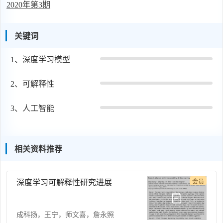
2020年第3期
性的调研，从可解释性原理的角度对现有方法进行分类，并
且结合可解释性方法在人工智能领域的实际应用，分析目前
关键词
可解释性研究存在的问题，以及深度学习模型可解释性的发
展趋势。为全面掌握模型可解释性的研究进展以及未来的研
1、
深度学习模型
究方向提供新的思路。
2、
可解释性
3、
人工智能
相关资料推荐
深度学习可解释性研究进展
会员
成科扬
，
王宁
，
师文喜
，
詹永照