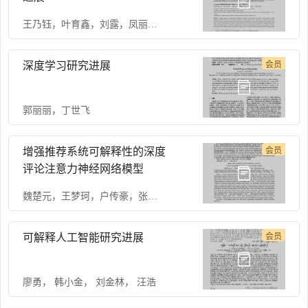
王乃钰
，
叶育鑫
，
刘露
，
凤丽洲
，
包铁
，
彭涛
深度学习研究进展
会员
郭丽丽
，
丁世飞
增强推荐系统可解释性的深度
会员
评论注意力神经网络模型
魏楚元
，
王梦珂
，
户传豪
，
张桄齐
可解释人工智能研究进展
会员
廖勇
，
韩小金
，
刘金林
，
汪浩