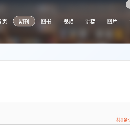
首页
期刊
图书
视频
讲稿
图片
共0条