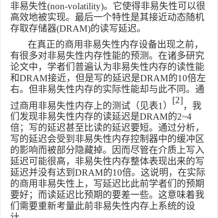
非易失性
(non-volatility)
。它使得非易失性可以很
高效地被实现。最后一个特性是其接近动态随机
存取存储器
(DRAM)
的读写延迟。
在真正的商用非易失性内存设备出现之前，
有很多对非易失性内存性能的预测。在诸多研究
论文中，学者们普遍认为非易失性内存的读性能
和
DRAM
接近，但是写的延迟是
DRAM
的
10
倍左
右。但非易失性内存的实际性能却与此不同。通
[2]
过商用非易失性内存上的测试（见表
1
）
，我
们发现非易失性内存的读延迟是
DRAM
的
2~4
倍；写的延迟甚至比读的延迟要短。通过分析，
写的延迟会受到非易失性内存控制器中的缓冲区
的影响而被部分隐藏掉。因而尽管在介质上写入
延迟可能很高，非易失性内存整体表现出来的写
延迟并没有达到
DRAM
的
10
倍。这说明，在实际
的商用非易失性上，写延迟比此前学者们的预期
要好；而读延迟比预期的要差一些。这意味着我
们需要重新考量此前非易失性内存上系统的设
计。