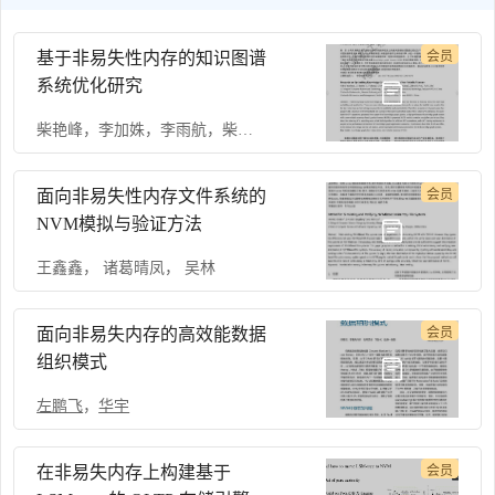
基于非易失性内存的知识图谱
会员
系统优化研究
柴艳峰
，
李加姝
，
李雨航
，
柴云鹏
，
张蔷
，
张睿
，
潘理虎
面向非易失性内存文件系统的
会员
NVM模拟与验证方法
王鑫鑫
，
诸葛晴凤
，
吴林
面向非易失内存的高效能数据
会员
组织模式
左鹏飞
，
华宇
在非易失内存上构建基于
会员