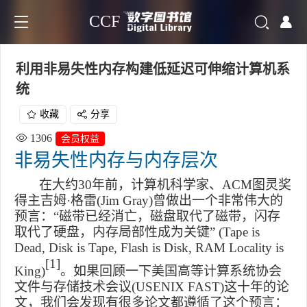
CCF
利用非易失性内存构建低延迟可伸缩计算机系
统
收藏
分享
1306
会员权益
非易失性内存与内存层次
在大约
30
年前，计算机科学家、
ACM
图灵奖
得主吉姆
·
格雷
(Jim Gray)
曾做出一个非常伟大的
预言：“磁带已经消亡，磁盘取代了磁带，闪存
取代了硬盘，内存局部性成为关键”
(Tape is
Dead, Disk is Tape, Flash is Disk, RAM Locality is
[1]
King)
。如果回顾一下美国高等计算系统协会
文件与存储技术会议
(USENIX FAST)
这十年的论
文，我们会发现有很多论文都遵循了这个预言：