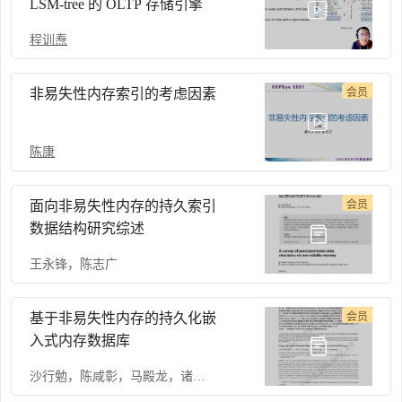
LSM-tree 的 OLTP 存储引擎
程训焘
非易失性内存索引的考虑因素
会员
陈康
面向非易失性内存的持久索引
会员
数据结构研究综述
王永锋
，
陈志广
基于非易失性内存的持久化嵌
会员
入式内存数据库
沙行勉
，
陈咸彰
，
马殿龙
，
诸葛晴凤