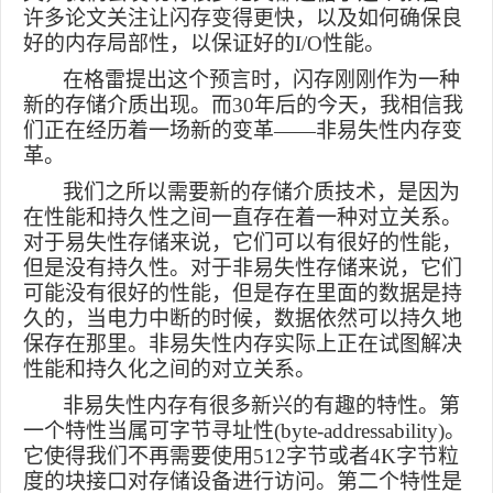
许多论文关注让闪存变得更快，以及如何确保良
好的内存局部性，以保证好的
I/O
性能。
在格雷提出这个预言时，闪存刚刚作为一种
新的存储介质出现。而
30
年后的今天，我相信我
们正在经历着一场新的变革——非易失性内存变
革。
我们之所以需要新的存储介质技术，是因为
在性能和持久性之间一直存在着一种对立关系。
对于易失性存储来说，它们可以有很好的性能，
但是没有持久性。对于非易失性存储来说，它们
可能没有很好的性能，但是存在里面的数据是持
久的，当电力中断的时候，数据依然可以持久地
保存在那里。非易失性内存实际上正在试图解决
性能和持久化之间的对立关系。
非易失性内存有很多新兴的有趣的特性。第
一个特性当属可字节寻址性
(byte-addressability)
。
它使得我们不再需要使用
512
字节或者
4K
字节粒
度的块接口对存储设备进行访问。第二个特性是