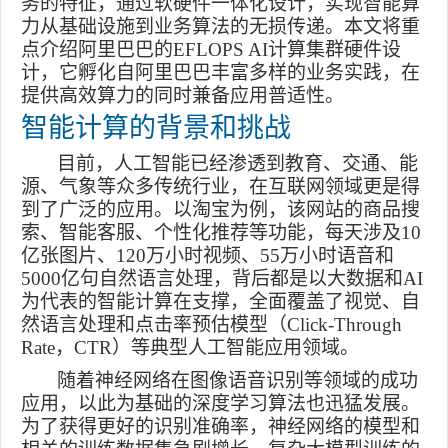
务的特征，通过软硬件一体化设计，实现智能算
力从基础设施到业务算法的无损传递。本文将重
点介绍阿里巴巴的
EFLOPS AI
计算集群硬件设
计，它孵化自阿里巴巴丰富多样的业务实践，在
提供高效算力的同时兼备应用普适性。
智能计算的背景和挑战
目前，人工智能已经渗透到教育、交通、能
源、气象等众多传统行业，在互联网领域更是得
到了广泛的应用。以淘宝为例，该网站的商品搜
索、智能客服、个性化推荐等功能，每天涉及
10
亿张图片、
120
万小时视频、
55
万小时语音和
5000
亿句自然语言处理，背后都是以大数据和
AI
为代表的智能计算在支撑，全面覆盖了视觉、自
然语言处理和点击率预估模型（
Click-Through
Rate
，
CTR
）等典型人工智能应用领域。
随着神经网络在图像语音识别等领域的成功
应用，以此为基础的深度学习算法也迅猛发展。
为了获得更好的识别准确率，神经网络的模型和