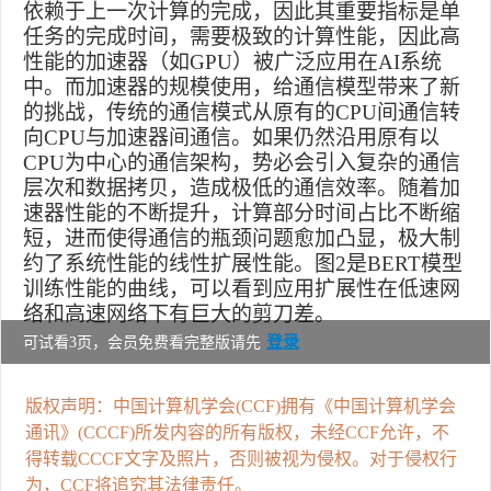
依赖于上一次计算的完成，因此其重要指标是单
任务的完成时间，需要极致的计算性能，因此高
性能的加速器（如
GPU
）被广泛应用在
AI
系统
中。而加速器的规模使用，给通信模型带来了新
的挑战，传统的通信模式从原有的
CPU
间通信转
向
CPU
与加速器间通信。如果仍然沿用原有以
CPU
为中心的通信架构，势必会引入复杂的通信
层次和数据拷贝，造成极低的通信效率。随着加
速器性能的不断提升，计算部分时间占比不断缩
短，进而使得通信的瓶颈问题愈加凸显，极大制
约了系统性能的线性扩展性能。图
2
是
BERT
模型
训练性能的曲线，可以看到应用扩展性在低速网
络和高速网络下有巨大的剪刀差。
登录
可试看3页，会员免费看完整版请先
版权声明：中国计算机学会(CCF)拥有《中国计算机学会
通讯》(CCCF)所发内容的所有版权，未经CCF允许，不
得转载CCCF文字及照片，否则被视为侵权。对于侵权行
为，CCF将追究其法律责任。