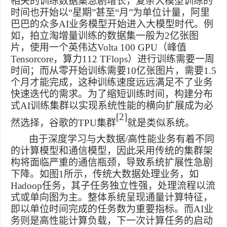
相关的训练数据集急剧增长，复杂大模型训练的
时间也开始以“星期”甚至“月”为单位计量，阿里
巴巴的众多
AI
业务模型开始进入大模型时代。例
如，拍立淘增量训练的数据集一般为
2
亿张图
片，使用一个英伟达
Volta 100 GPU
（峰值
Tensorcore
，算力
112 TFlops
）进行训练需要一周
时间；而从零开始训练需要
10
亿张图片，需要
1.5
个月才能完成，这种训练速度远远满足不了业务
快速迭代的需求。为了缩短训练时间，构建分布
式
AI
训练集群以实现系统性能的横向扩展成为必
[2]
然选择，谷歌的
TPU
集群
就是类似系统。
由于深度学习与大数据
/
高性能业务有着不同
的计算模型和通信模型，因此采用传统的集群架
构将面临严重的通信瓶颈，导致系统扩展性急剧
下降。如图
1
所示，传统大数据处理业务，如
Hadoop
任务，其子任务独立性强，处理流程以流
式或单向图为主。整体系统呈现通量计算特征，
即以单位时间完成的任务数为重要指标。而
AI
业
务则是高性能计算负载，下一次计算任务的启动