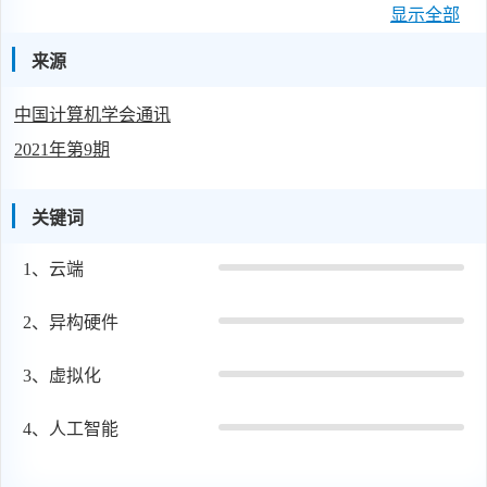
显示全部
开发易用性不利于降低开发成本。为了解决上述难题，云端
数据中心引入了虚拟化这一项基本技术。本文将对云端智能
来源
应用场景下的异构硬件虚拟化技术进行介绍，特别是面向
中国计算机学会通讯
FPGA的多用户虚拟化共享技术和面向ASIC的多用户AI加速
2021年第9期
器硬件架构设计。
关键词
1、
云端
2、
异构硬件
3、
虚拟化
4、
人工智能