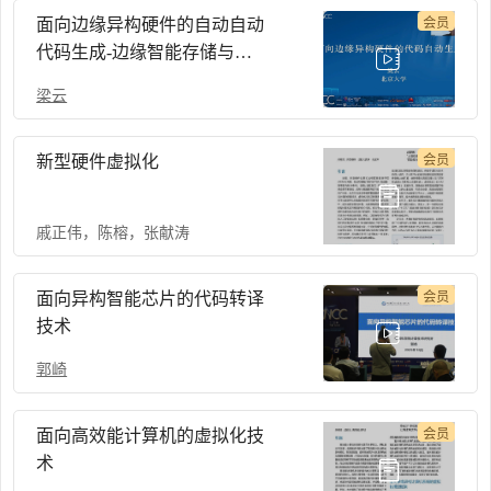
面向边缘异构硬件的自动自动
会员
代码生成-边缘智能存储与计
算-CNCC 2022
梁云
新型硬件虚拟化
会员
戚正伟
，
陈榕
，
张献涛
面向异构智能芯片的代码转译
会员
技术
郭崎
面向高效能计算机的虚拟化技
会员
术