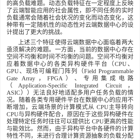
的高负载难题。动态负载特征在一定程度上反映
了云端智能应用的社会属性，即不同任务的实时
负载通常会随着社会状况的变化而动态变化，这
种带有一定随机性的动态性对云端数据中心的设
计提出了更大的挑战。
上述三个特征使得云端数据中心面临着两大
亟须解决的难题。一方面，当前的数据中心存在
空间不均衡和时间不均衡的问题。空间不均衡对
应着数据中心的各类异构硬件平台（
CPU
、
GPU
、现场可编程门阵列（
Field Programmable
Gate Array
，
FPGA
）、专用集成电路
（
Application-Specific Integrated Circuit
，
ASIC
））无法良好地适配多用户任务负载的情
况。随着各类专用硬件平台在数据中心的应用不
断增加，云端场景的计算模式从
CPU
主导转向
CPU
与异构硬件配合，原因在于这些异构硬件
在
处理特定任务
时
往往可以提供比
CPU
更高的性能
与能效比。然而，
由于
异构平台中各硬件的计算
特性不同，未进行合理计算资源抽象的负载分配