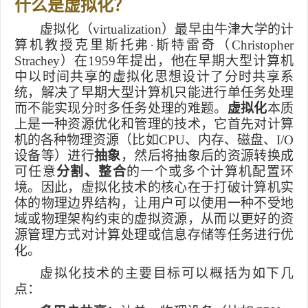
什么是虚拟化？
虚拟化（
virtualization
）
最早由牛津大学的计
算机教授克里斯托弗
·
斯特雷奇（
Christopher
Strachey
）在
1959
年提出，他在早期大型计算机
中以时间共享的虚拟化思想设计了分时共享系
统，解决了早期大型计算机只能进行单任务处理
而不能实现分时多任务处理的难题。
虚拟化
本质
上是一种资源优化和管理的技术，它首先对计算
机的各种物理资源（比如
CPU
、内存、磁盘、
I/O
设备等）进行
抽象
，然后将抽象后的资源转换成
可任意
分割、整合
的一个或多个计算机配置环
境。因此，虚拟化技术的核心在于打破计算机实
体的物理边界结构，
让
用户可以使用一种不受地
域或物理架构约束的虚拟资源，从而以更好的资
源管理方式对计算处理或信息存储等任务进行优
化。
虚拟化技术的主要目标可以概括为如下几
点：