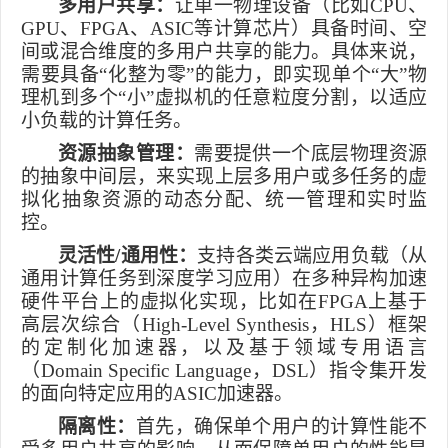
多用户共享：
让单一物理设备（比如
CPU
、
GPU
、
FPGA
、
ASIC
等计算芯片）具备时间、空
间或混合维度的多用户共享的能力。具体来说，
需要具备“化整为零”的能力，即实现单个“大”物
理机到多个“小”虚拟机的任意粒度分割，以适应
小负载的计算任务。
资源抽象管理：
需要提供一个底层物理资源
的抽象中间层，来实现上层多用户或多任务的虚
拟化抽象资源的动态分配、统一管理和实时监
控。
灵活性
/
通用性：
支持各类云端应用负载（从
通用计算任务到深度学习应用）在多种异构加速
硬件平台上的虚拟化实现，比如在
FPGA
上基于
高层次综合（
High-Level Synthesis
，
HLS
）框架
的定制化加速器，以及基于领域专用语言
（
Domain Specific Language
，
DSL
）指令集开发
的面向特定应用的
ASIC
加速器。
隔离性：
首先，确保单个用户的计算性能不