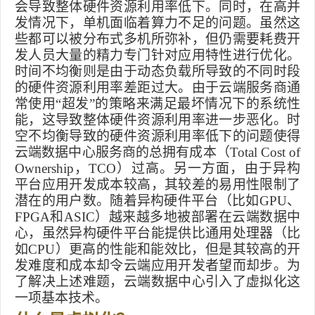
会导致整体硬件资源利用率低下。同时，在高并
发情况下，单机面临着算力不足的问题。虽然这
些都可以被分布式多机所弥补，但仍需要耗费开
发人员大量的精力专门针对应用特性进行优化。
时间不均衡则是由于动态负载所导致的不同时段
的硬件资源利用率差距过大。由于云端服务商通
常使用“超发”的策略来满足最坏情况下的系统性
能，这导致整体硬件资源利用率进一步恶化。时
空不均衡导致的硬件资源利用率低下的问题使得
云端数据中心服务商的总拥有成本（
Total Cost of
Ownership
，
TCO
）过高。另一方面，由于异构
平台应用开发成本较高，其较差的易用性限制了
潜在的用户数。随着异构硬件平台（比如
GPU
、
FPGA
和
ASIC
）越来越多地被部署在云端数据中
心，虽然异构硬件平台能提供比通用处理器（比
如
CPU
）更高的性能和能效比，但是其较高的开
发难度和成本却令云端应用开发者望而却步。为
了解决上述难题，云端数据中心引入了虚拟化这
一项基本技术。