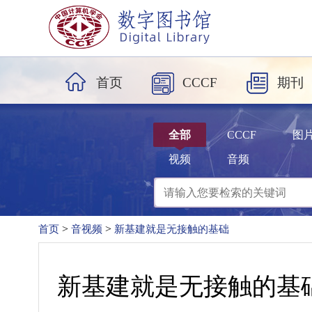
首页
CCCF
期刊
全部
CCCF
图
视频
音频
热搜词：
算法
数据
网络
智能
>
>
首页
音视频
新基建就是无接触的基础
新基建就是无接触的基