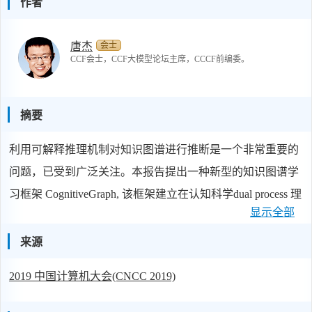
作者
会士
唐杰
CCF会士，CCF大模型论坛主席，CCCF前编委。
摘要
利用可解释推理机制对知识图谱进行推断是一个非常重要的
问题，已受到广泛关注。本报告提出一种新型的知识图谱学
习框架 CognitiveGraph, 该框架建立在认知科学dual process 理
显示全部
论基础上，通过协调内涵抽取模块和外延推理模块迭代构建
认知图谱，并且给出了一种可解释推理路径。CognitiveGraph
来源
框架的实现基于 BERT 和图神经网络 GNN, 能够有效的处理
2019 中国计算机大会(CNCC 2019)
超大规模节点网络，已经成功应用于许多领域，包括基于推
理的问答系统 ( HotpotQA ) ，表现出相对现有方法最好的性