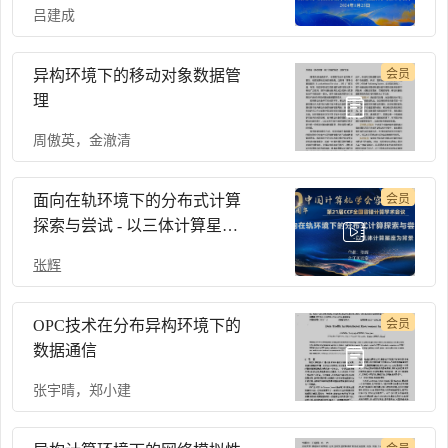
智能物联网研究前沿-CNCC
吕建成
2023
异构环境下的移动对象数据管
会员
理
周傲英
，
金澈清
面向在轨环境下的分布式计算
会员
探索与尝试 - 以三体计算星座
为背
张辉
OPC技术在分布异构环境下的
会员
数据通信
张宇晴
，
郑小建