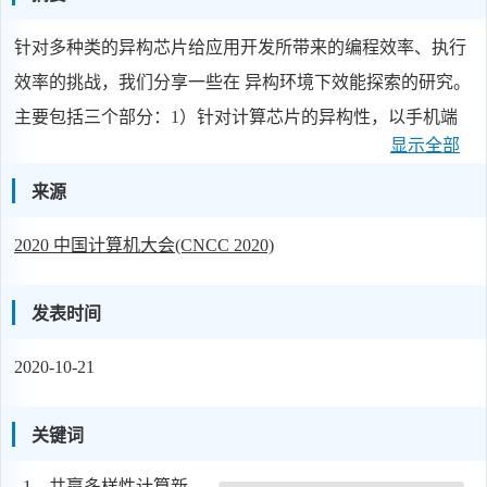
针对多种类的异构芯片给应用开发所带来的编程效率、执行
效率的挑战，我们分享一些在 异构环境下效能探索的研究。
主要包括三个部分：1）针对计算芯片的异构性，以手机端
显示全部
AI 框架为例， 研究任务在计算芯片上的自动优化部署；2）
针对数据对象的异构性，以 TensorFlow 中的张量对象为例，
来源
研究其在不同芯片上执行时数据布局的自动确定；3）针对
2020 中国计算机大会(CNCC 2020)
存储的异构性，以 Spark 为例，研究软件栈 中垂直协同的资
源管理方法。
发表时间
2020-10-21
关键词
1、
共赢多样性计算新时代-华为计算技术论坛