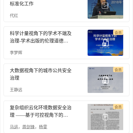
标准化工作
代红
科学计量视角下的学术不端及
会员
治理-学术出版的伦理道德规
范-CNCC 2023
李梦辉
大数据视角下的城市公共安全
会员
治理
王静远
复杂组织云化环境数据安全治
会员
理 ——基于可控视角下的数
据安全治理
马运
，
周剑锋
，
杨雯