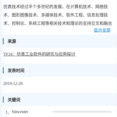
仿真技术经过半个多世纪的发展，在计算机技术、网络技
术、图形图像技术、多媒体技术、软件工程、信息处理技
术、控制论、系统工程等相关技术和理论的支持交叉和融合
显示全部
下，形成了一门交叉学科，成为认知客观世界的一种重要方
法从中国制造到中国智造，在加速转型升级的过程中，仿真
来源
技术应用的深度和广度都在不断拓展，为自主创新提供了很
TF24：仿真工业软件的研究与应用探讨
好的支撑和保障。
发表时间
2019-12-20
关键词
Simcenter
1、