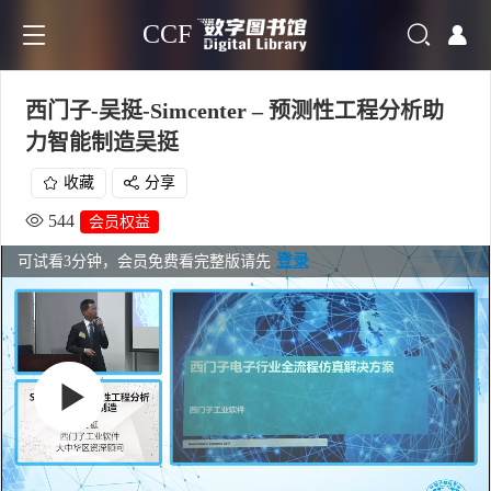
CCF
西门子-吴挺-Simcenter – 预测性工程分析助
力智能制造吴挺
收藏
分享
544
会员权益
登录
可试看3分钟，会员免费看完整版请先