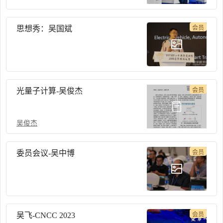
思想秀：吴国斌
会员
光量子计算-吴俊杰
会员
吴俊杰
委员会议-吴中博
会员
吴飞-CNCC 2023
会员