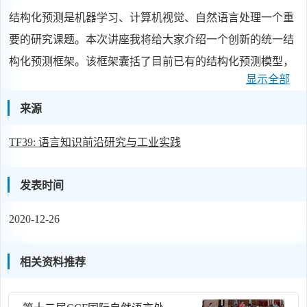
结构化预测是机器学习、计算机视觉、自然语言处理一个重
要的研究课题。本次讲座我将给大家介绍一个创新的统一结
构化预测框架。该框架囊括了目前已有的结构化预测模型，
显示全部
如线性链条件随机场(Linear chain Conditional Random Field,
CRF)、半-马尔科夫条件随机场(semi-Markov CRF)、隐变量
来源
条件随机场(latent variable CRF)、基于概率上下文无关文法的
TF39: 语言知识前沿研究与工业实践
句法分析(Probabilistic Context Free Grammar, PCFG)、基于树
形条件随机场(tree-CRF)、结构化支持向量机(structured SVM)
发表时间
和基于深度学习的结构化预测模型，如神经网络/长短记忆网
络条件随机场等。基于上述框架，我们可以方便快捷的实现
2020-12-26
其他复杂的结构化预测模型（如混合树模型），其他传统模
型无法实现的带重叠结构的模型。该框架亦被使用应用于信
相关资料推荐
息抽取、名词短语组块(noun phrase chunking)、语义解析
(semantic parsing)、情感分析和算术应用题解析等实际场景