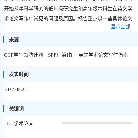
开始从事科学研究的低年级研究生和高年级本科生在英文学
术论文写作中常见的问题及原因。报告重点以一些具体论文
显示全部
实例介绍高水平英文学术论文的科学思维、写作规范和修改
过程，详细剖析一篇高水平论文在标题、摘要、引言、相关
来源
工作、研究方法、实验分析、总结与展望、参考文献等各部
CCF学生领航计划（SPP）第1期：英文学术论文写作指南
分的写作思路、相互关系、常见问题及改进方法，分享论文
写作和论文修改的关键时间节点和建议，以及我本人从学生
发表时间
走到科研道路上的经验、教训和心路历程，希望对同学们有
所启发和鼓励。
2022-06-22
关键词
1、
学术论文