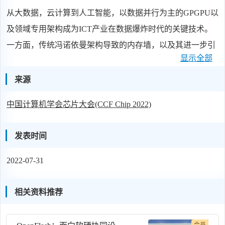
从大数据，云计算到人工智能，以数据并行为主的GPGPU以
及领域专用架构成为ICT产业在数据爆炸时代的关键技术。
一方面，传统冯诺依曼架构导致的内存墙，以及其进一步引
显示全部
发的能效墙问题成为制约架构性能与能效提升的主要瓶颈；
另一方面，数据中有大量稀疏性难以在计算架构中被利用。
来源
本次汇报将介绍我们针对以存算一体为代表的领域专用计算
中国计算机学会芯片大会(CCF Chip 2022)
架构，通过稀疏算法和架构的协同优化，大幅提高计算性
能、能效与灵活性。
发表时间
2022-07-31
相关资料推荐