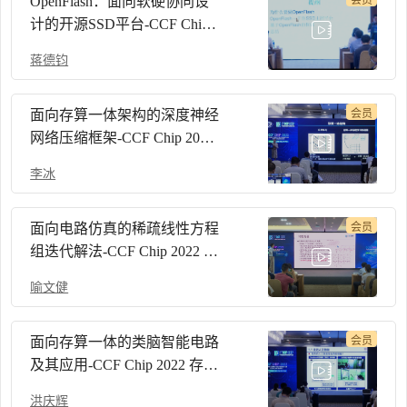
OpenFlash：面向软硬协同设
会员
计的开源SSD平台-CCF Chip
2022 闪存存储与系统论坛
蒋德钧
面向存算一体架构的深度神经
会员
网络压缩框架-CCF Chip 2022
存内计算/类脑计算论坛
李冰
面向电路仿真的稀疏线性方程
会员
组迭代解法-CCF Chip 2022 人
工智能与EDA论坛
喻文健
面向存算一体的类脑智能电路
会员
及其应用-CCF Chip 2022 存内
计算/类脑计算论坛
洪庆辉