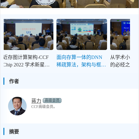
近存图计算架构-CCF
面向存算一体的DNN
从学术小白
Chip 2022 学术新星论
稀疏算法，架构与框
的必经之路-CC
坛
架-CCF Chip 2022 学术
2022 学术
Panel
新星论坛
作者
高级会员
蒋力
CCF高级会员。
摘要