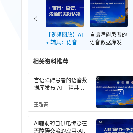
【视频回放】AI
言语障碍患者的
+ 辅具：语音，
语音数据库发
一座沟通的美好
布-AI + 辅具：
桥梁-CNCC
语音，一座沟通
相关资料推荐
2023分论坛
的美好桥梁-
CNCC 2023
言语障碍患者的语音数
据库发布-AI + 辅具：
语音，一座沟通的美好
桥梁-CNCC 2023
王甦菁
AI辅助的自供电传感在
无障碍交流的应用-AI +