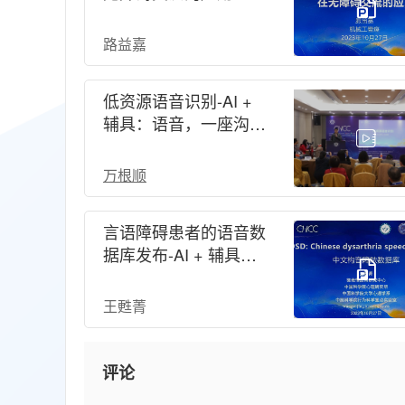
辅具：语音，一座沟通
的美好桥梁-CNCC
路益嘉
2023
低资源语音识别-AI +
辅具：语音，一座沟通
的美好桥梁-CNCC
2023
万根顺
言语障碍患者的语音数
据库发布-AI + 辅具：
语音，一座沟通的美好
桥梁-CNCC 2023
王甦菁
评论