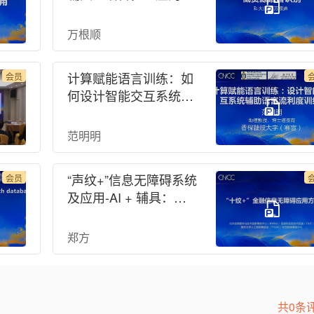
的美好桥梁-CNCC
2023
万根顺
计算赋能语言训练：如
会员
何设计智能交互系统辅
助语言流利度训练-AI +
辅具：语音，一座沟通
范明明
的美好桥梁-CNCC
2023
“声纹+”信息无障碍系统
会员
及应用-AI + 辅具：语
音，一座沟通的美好桥
梁-CNCC 2023
郑方
共0条