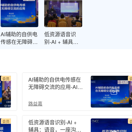
AI辅助的自供电
低资源语音识
传感在无障碍交
别-AI + 辅具：
流的应用-AI +
语音，一座沟通
辅具：语音，一
的美好桥梁-
座沟通的美好桥
CNCC 2023
梁-CNCC 2023
AI辅助的自供电传感在
会员
无障碍交流的应用-AI +
辅具：语音，一座沟通
的美好桥梁-CNCC
路益嘉
2023
低资源语音识别-AI +
会员
辅具：语音，一座沟通